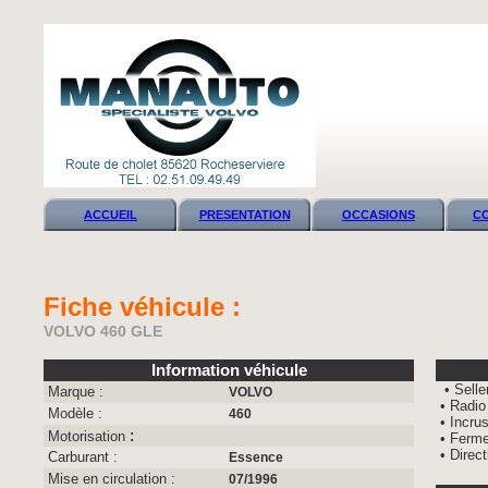
ACCUEIL
PRESENTATION
OCCASIONS
C
Fiche véhicule :
VOLVO 460 GLE
Information véhicule
• Selle
Marque :
VOLVO
• Radio
Modèle :
460
• Incru
:
Motorisation
• Ferme
• Direc
Carburant :
Essence
Mise en circulation :
07/1996