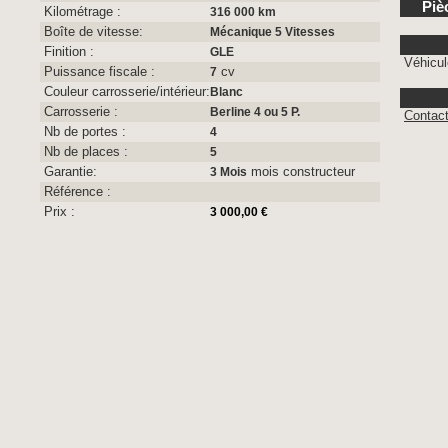
Piè
Kilométrage :
316 000 km
Boîte de vitesse:
Mécanique 5 Vitesses
Finition :
GLE
Véhicul
Puissance fiscale :
cv
7
Couleur carrosserie/intérieur:
Blanc
Carrosserie :
Berline 4 ou 5 P.
Contac
Nb de portes :
4
Nb de places :
5
Garantie:
mois constructeur
3 Mois
Référence :
Prix :
3 000,00 €